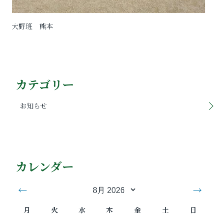
大野班 熊本
カテゴリー
お知らせ
カレンダー
←
→
月
火
水
木
金
土
日