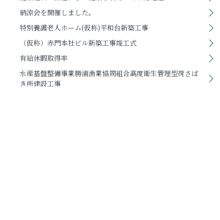
納涼会を開催しました。
特別養護老人ホーム(仮称)平和台新築工事
（仮称）赤門本社ビル新築工事竣工式
有給休暇取得率
水産基盤整備事業勝浦漁業協同組合高度衛生管理型荷さば
き所建設工事
令和4年度荷捌場改築外工事
令和6年新年会を4年ぶりに開催しました。
HPリニューアルのお知らせ
令和5年度安全推進大会を開催しました。
親睦会主催による納涼会を行いました。
九重幼稚園園舎増改築工事
有給休暇取得率
コロンビアのメデジンで活動しているメデジン日本クラブ
に、寄付金20万円を謹呈いたしました。