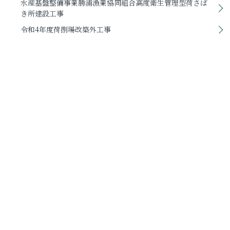
水産基盤整備事業勝浦漁業協同組合高度衛生管理型荷さば
き所建設工事
令和4年度荷捌場改築外工事
令和6年新年会を4年ぶりに開催しました。
HPリニューアルのお知らせ
令和5年度安全推進大会を開催しました。
親睦会主催による納涼会を行いました。
九重幼稚園園舎増改築工事
有給休暇取得率
コロンビアのメデジンで活動しているメデジン日本クラブ
に、寄付金20万円を謹呈いたしました。