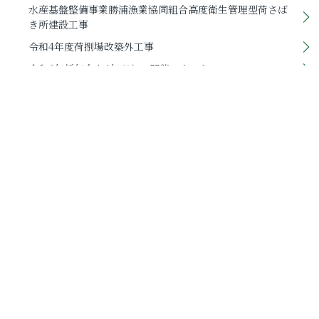
水産基盤整備事業勝浦漁業協同組合高度衛生管理型荷さば
き所建設工事
令和4年度荷捌場改築外工事
令和6年新年会を4年ぶりに開催しました。
HPリニューアルのお知らせ
令和5年度安全推進大会を開催しました。
親睦会主催による納涼会を行いました。
九重幼稚園園舎増改築工事
有給休暇取得率
コロンビアのメデジンで活動しているメデジン日本クラブ
に、寄付金20万円を謹呈いたしました。