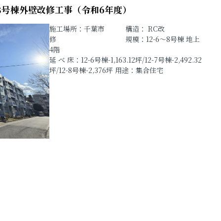
～8号棟外壁改修工事（令和6年度）
施工場所：千葉市 構造： RC改
修 規模：12-6～8号棟 地上
4階
延 べ 床：12-6号棟-1,163.12坪/12-7号棟-2,492.32
坪/12-8号棟-2,376坪 用途：集合住宅