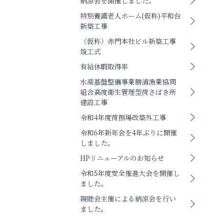
納涼会を開催しました。
特別養護老人ホーム(仮称)平和台
新築工事
（仮称）赤門本社ビル新築工事
竣工式
有給休暇取得率
水産基盤整備事業勝浦漁業協同
組合高度衛生管理型荷さばき所
建設工事
令和4年度荷捌場改築外工事
令和6年新年会を4年ぶりに開催
しました。
HPリニューアルのお知らせ
令和5年度安全推進大会を開催し
ました。
親睦会主催による納涼会を行い
ました。